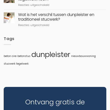
over
voor
Reacties uitgeschakeld
Dunpleister
Kan
voor
Beton
Wat is het verschil tussen dunpleister en
Nieuwbouwwoningen
Ciré
traditioneel stucwerk?
direct
voor
Reacties uitgeschakeld
over
Wat
bestaand
is
tegelwerk
het
Tags
heen?
verschil
tussen
dunpleister
dunpleister
en
beton cire
betonstuc
nieuwbouwwoning
traditioneel
stucwerk?
stucwerk
tegelwerk
Ontvang gratis de