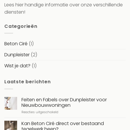
Lees hier handige informatie over onze verschillende
diensten!
Categorieën
Beton Ciré
(1)
Dunpleister
(2)
Wist je dat?
(1)
Laatste berichten
Feiten en Fabels over Dunpleister voor
Nieuwbouwwoningen
voor
Reacties uitgeschakeld
Feiten
en
Kan Beton Ciré direct over bestaand
Fabels
tegelwerk heen?