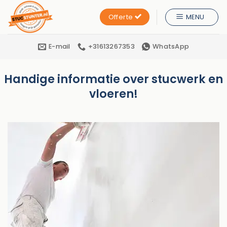
Ga
Offerte
MENU
naar
inhoud
E-mail
+31613267353
WhatsApp
Handige informatie over stucwerk en
vloeren!