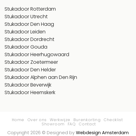
Stukadoor Rotterdam
Stukadoor Utrecht
Stukadoor Den Haag
Stukadoor Leiden
Stukadoor Dordrecht
Stukadoor Gouda
Stukadoor Heerhugowaard
Stukadoor Zoetermeer
Stukadoor Den Helder
Stukadoor Alphen aan Den Rijn
Stukadoor Beverwijk
Stukadoor Heemskerk
Home
Over ons
Werkwijze
Burenkorting
Checklist
Showroom
FAQ
Contact
Copyright 2026 © Designed by
Webdesign Amsterdam