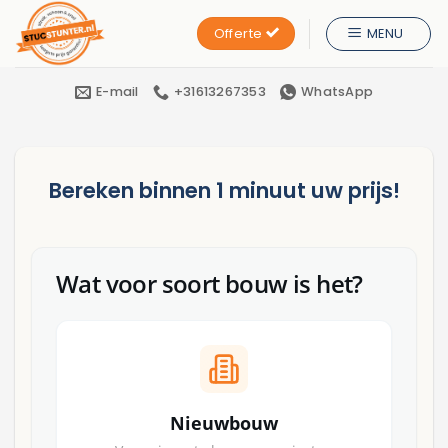
Ga
Offerte
MENU
naar
inhoud
E-mail
+31613267353
WhatsApp
Bereken binnen 1 minuut uw prijs!