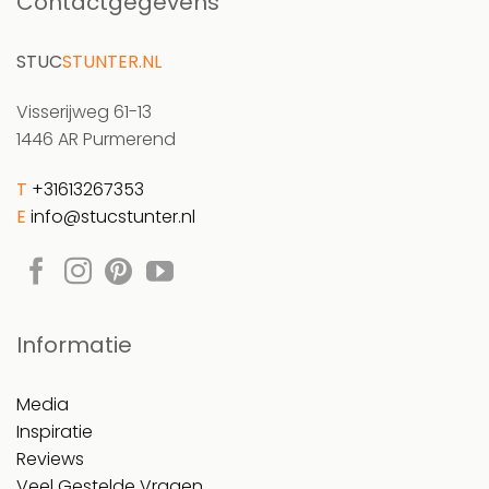
Contactgegevens
STUC
STUNTER.NL
Visserijweg 61-13
1446 AR Purmerend
T
+31613267353
E
info@stucstunter.nl
Informatie
Media
Inspiratie
Reviews
Veel Gestelde Vragen