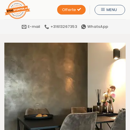
Ga
Offerte
MENU
naar
inhoud
E-mail
+31613267353
WhatsApp