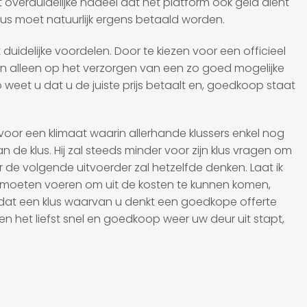
t overduidelijke nadeel dat het platform ook geld dient
lus moet natuurlijk ergens betaald worden.
duidelijke voordelen. Door te kiezen voor een officieel
r en alleen op het verzorgen van een zo goed mogelijke
 weet u dat u de juiste prijs betaalt en, goedkoop staat
 voor een klimaat waarin allerhande klussers enkel nog
de klus. Hij zal steeds minder voor zijn klus vragen om
 de volgende uitvoerder zal hetzelfde denken. Laat ik
n uit moeten voeren om uit de kosten te kunnen komen,
 is dat een klus waarvan u denkt een goedkope offerte
en het liefst snel en goedkoop weer uw deur uit stapt,