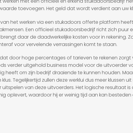
t werken met een officieel en erkend stukadoorsbedrijf he
ke waarde toevoegen. Het geld dat wordt verdient aan uw k
s van het werken via een stukadoors offerte platform heeft 
vakmensen. Een officieel stukadoorsbedrijf richt zich puu
brengt daar de daadwerkelijke kosten voor in rekening. Zo
chteraf voor vervelende verrassingen komt te staan.
m, dat door hoge percentages of tarieven te rekenen zorgt
ds verder uitgehold business model voor de uitvoerder van 
dig heeft om zijn bedrijf draaiende te kunnen houden. Maar
een klus. Tegelijkertijd zullen deze werklui dus meer klusse
aar uitspelen van deze uitvoerders. Het logische resultaat
ig oplevert, waardoor hij er weinig tijd aan kan besteden 