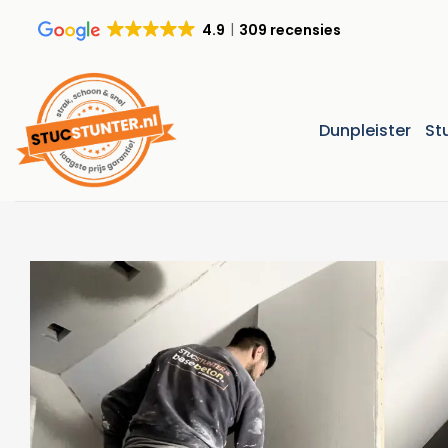
Ga
4.9
309 recensies
naar
inhoud
Dunpleister
St