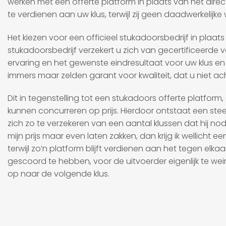
werken met een offerte platform in plaats van het direc
te verdienen aan uw klus, terwijl zij geen daadwerkelij
Het kiezen voor een officieel stukadoorsbedrijf in plaat
stukadoorsbedrijf verzekert u zich van gecertificeerde 
ervaring en het gewenste eindresultaat voor uw klus en 
immers maar zelden garant voor kwaliteit, dat u niet a
Dit in tegenstelling tot een stukadoors offerte platfor
kunnen concurreren op prijs. Hierdoor ontstaat een stee
zich zo te verzekeren van een aantal klussen dat hij no
mijn prijs maar even laten zakken, dan krijg ik wellicht 
terwijl zo’n platform blijft verdienen aan het tegen elk
gescoord te hebben, voor de uitvoerder eigenlijk te wein
op naar de volgende klus.