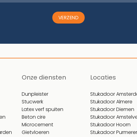
Onze diensten
Locaties
Dunpleister
Stukadoor Amster
Stucwerk
Stukadoor Almere
Latex verf spuiten
Stukadoor Diemen
gen
Beton cire
Stukadoor Amstelv
Microcement
Stukadoor Hoorn
arden
Gietvloeren
Stukadoor Purmere