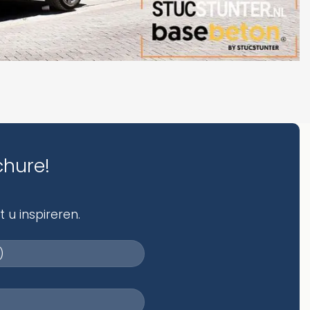
chure!
 u inspireren.