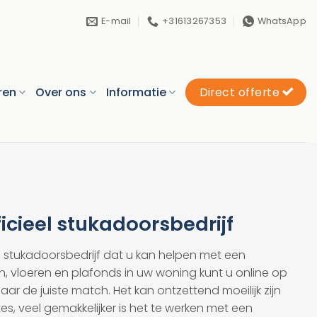
E-mail
+31613267353
WhatsApp
ren
Over ons
Informatie
Direct offerte
ficieel stukadoorsbedrijf
e stukadoorsbedrijf dat u kan helpen met een
, vloeren en plafonds in uw woning kunt u online op
r de juiste match. Het kan ontzettend moeilijk zijn
s, veel gemakkelijker is het te werken met een