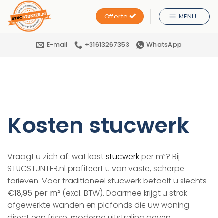
Ga
Offerte
MENU
naar
inhoud
E-mail
+31613267353
WhatsApp
Kosten stucwerk
Vraagt u zich af: wat kost
stucwerk
per m²? Bij
STUCSTUNTER.nl profiteert u van vaste, scherpe
tarieven. Voor traditioneel stucwerk betaalt u slechts
€18,95 per m²
(excl. BTW). Daarmee krijgt u strak
afgewerkte wanden en plafonds die uw woning
direct een frisse, moderne uitstraling geven.