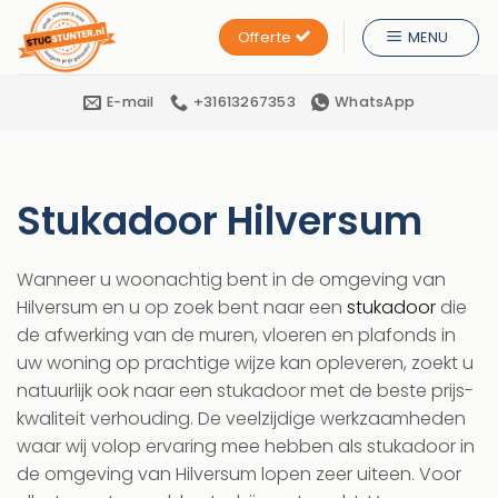
Ga
Offerte
MENU
naar
inhoud
E-mail
+31613267353
WhatsApp
Stukadoor Hilversum
Wanneer u woonachtig bent in de omgeving van
Hilversum en u op zoek bent naar een
stukadoor
die
de afwerking van de muren, vloeren en plafonds in
uw woning op prachtige wijze kan opleveren, zoekt u
natuurlijk ook naar een stukadoor met de beste prijs-
kwaliteit verhouding. De veelzijdige werkzaamheden
waar wij volop ervaring mee hebben als stukadoor in
de omgeving van Hilversum lopen zeer uiteen. Voor